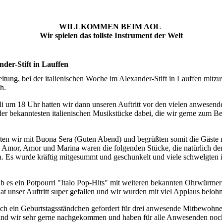
WILLKOMMEN BEIM AOL
Wir spielen das tollste Instrument der Welt
nder-Stift in Lauffen
eitung, bei der italienischen Woche im Alexander-Stift in Lauffen mit
ch.
i um 18 Uhr hatten wir dann unseren Auftritt vor den vielen anwese
 der bekanntesten italienischen Musikstücke dabei, die wir gerne zum B
en wir mit Buona Sera (Guten Abend) und begrüßten somit die Gäste 
, Amor, Amor und Marina waren die folgenden Stücke, die natürlich 
n. Es wurde kräftig mitgesummt und geschunkelt und viele schwelgten
 es ein Potpourri "Italo Pop-Hits" mit weiteren bekannten Ohrwürmern
 unser Auftritt super gefallen und wir wurden mit viel Applaus belohn
ch ein Geburtstagsständchen gefordert für drei anwesende Mitbewoh
nd wir sehr gerne nachgekommen und haben für alle Anwesenden noc