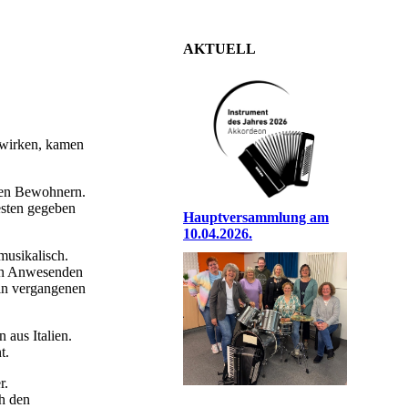
AKTUELL
zuwirken, kamen
nden Bewohnern.
esten gegeben
Hauptversammlung am
10.04.2026.
musikalisch.
den Anwesenden
 in vergangenen
 aus Italien.
t.
ner.
h den